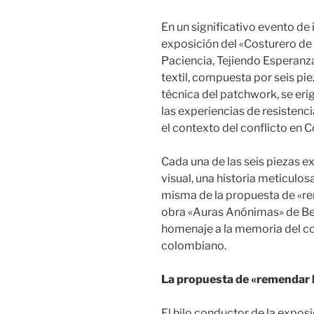
En un significativo evento de 
exposición del «Costurero de 
Paciencia, Tejiendo Esperanza
textil, compuesta por seis p
técnica del patchwork, se e
las experiencias de resistenci
el contexto del conflicto en 
Cada una de las seis piezas 
visual, una historia meticulos
misma de la propuesta de «rem
obra «Auras Anónimas» de Bea
homenaje a la memoria del conf
colombiano.
La propuesta de «remendar l
El hilo conductor de la expos