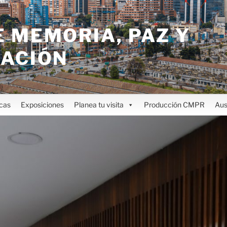
 MEMORIA, PAZ Y
IACIÓN
icas
Exposiciones
Planea tu visita
Producción CMPR
Aus