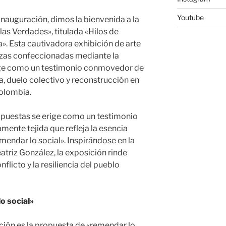
Youtube
inauguración, dimos la bienvenida a la
las Verdades», titulada «Hilos de
». Esta cautivadora exhibición de arte
iezas confeccionadas mediante la
rige como un testimonio conmovedor de
a, duelo colectivo y reconstrucción en
Colombia.
expuestas se erige como un testimonio
amente tejida que refleja la esencia
endar lo social». Inspirándose en la
triz González, la exposición rinde
licto y la resiliencia del pueblo
o social»
ición es la propuesta de «remendar lo