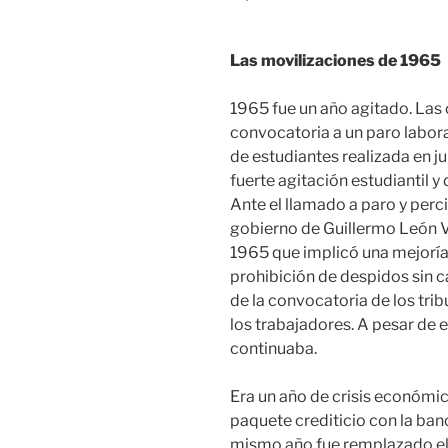
Las movilizaciones de 1965
1965 fue un año agitado. Las 
convocatoria a un paro labora
de estudiantes realizada en j
fuerte agitación estudiantil
Ante el llamado a paro y perci
gobierno de Guillermo León V
1965 que implicó una mejoría 
prohibición de despidos sin ca
de la convocatoria de los trib
los trabajadores. A pesar de 
continuaba.
Era un año de crisis económic
paquete crediticio con la banc
mismo año fue remplazado el