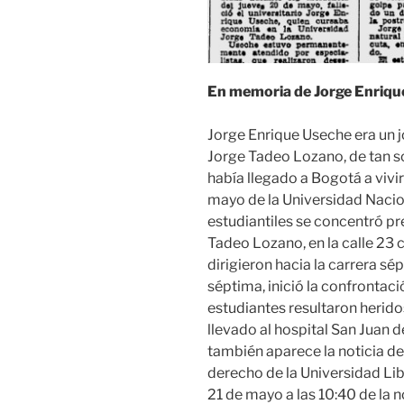
En memoria de Jorge Enriqu
Jorge Enrique Useche era un j
Jorge Tadeo Lozano, de tan s
había llegado a Bogotá a vivir
mayo de la Universidad Nacio
estudiantiles se concentró p
Tadeo Lozano, en la calle 23 c
dirigieron hacia la carrera sé
séptima, inició la confrontaci
estudiantes resultaron herid
llevado al hospital San Juan d
también aparece la noticia de
derecho de la Universidad Li
21 de mayo a las 10:40 de la n