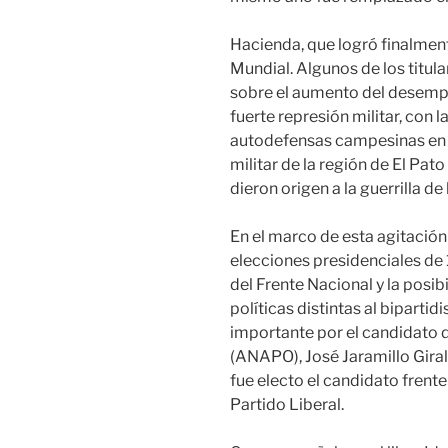
Hacienda, que logró finalmen
Mundial. Algunos de los titul
sobre el aumento del desempl
fuerte represión militar, con 
autodefensas campesinas en M
militar de la región de El Pat
dieron origen a la guerrilla d
En el marco de esta agitación s
elecciones presidenciales de
del Frente Nacional y la posib
políticas distintas al biparti
importante por el candidato d
(ANAPO), José Jaramillo Giral
fue electo el candidato frent
Partido Liberal.