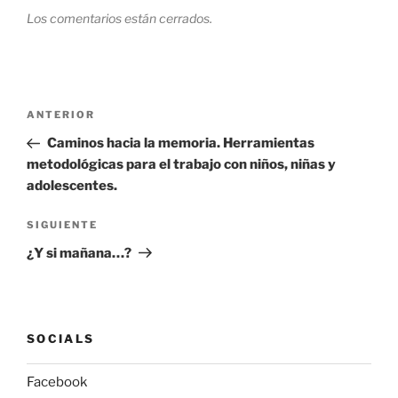
Los comentarios están cerrados.
Navegación
Entrada
ANTERIOR
de
anterior:
Caminos hacia la memoria. Herramientas
entradas
metodológicas para el trabajo con niños, niñas y
adolescentes.
Siguiente
SIGUIENTE
entrada
¿Y si mañana…?
SOCIALS
Facebook