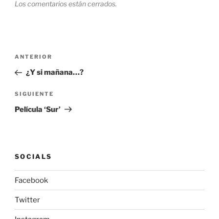
Los comentarios están cerrados.
Navegación
Entrada
ANTERIOR
de
anterior:
¿Y si mañana…?
entradas
Siguiente
SIGUIENTE
entrada
Película ‘Sur’
SOCIALS
Facebook
Twitter