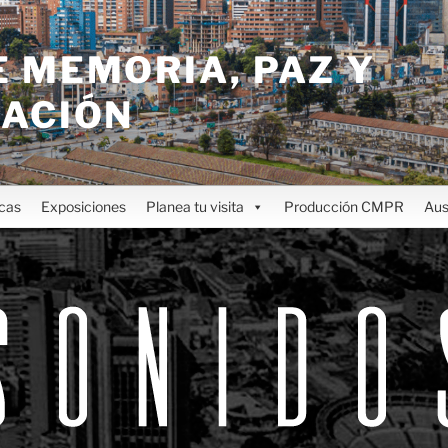
 MEMORIA, PAZ Y
IACIÓN
icas
Exposiciones
Planea tu visita
Producción CMPR
Aus