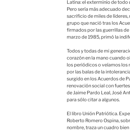
Latina: el exterminio de todo u
Pero sería más adecuado deci
sacrificio de miles de líderes
grupo que nació tras los Acue
firmados por las guerrillas de
marzo de 1985, primó la indif
Todos y todas de mi generació
corazón en la mano cuando oía
los periódicos o veíamos los n
por las balas de la intoleran
surgido en los Acuerdos de Pa
renovación social con fuerte
de Jaime Pardo Leal, José An
para sólo citar a algunos.
El libro Unión Patriótica. Expe
Roberto Romero Ospina, sobre
nombre, traza un cuadro bien 