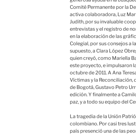
Comité Permanente por la De
activa colaboradora, Luz Mari
Judith, por su invaluable coop
entrevistas y el registro de n
en la elaboración de las gráfic
Colegial, por sus consejos a la
supuesto, a Clara López Obre
quien creyó, como Mariella Ba
este proyecto, e impulsaron l
octubre de 2011. A Ana Teresa
Víctimas y la Reconciliación,
de Bogotá, Gustavo Petro Urr
edición. Y finalmente a Camil
paz, y a todo su equipo del C
La tragedia de la Unión Patrió
colombiano. Por casi tres lus
país presenció una de las peo