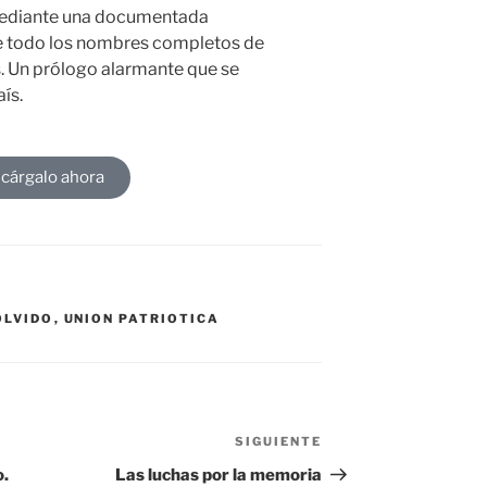
 mediante una documentada
te todo los nombres completos de
s. Un prólogo alarmante que se
ís.
cárgalo ahora
OLVIDO
,
UNION PATRIOTICA
SIGUIENTE
o.
Las luchas por la memoria