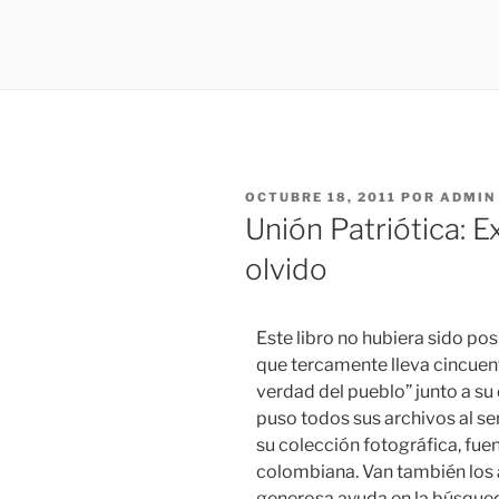
OCTUBRE 18, 2011
POR
ADMIN
Unión Patriótica: E
olvido
Este libro no hubiera sido pos
que tercamente lleva cincuent
verdad del pueblo” junto a su
puso todos sus archivos al se
su colección fotográfica, fuent
colombiana. Van también los 
generosa ayuda en la búsqued