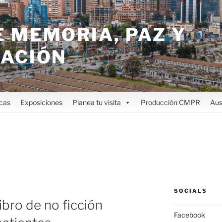
 MEMORIA, PAZ Y
IACIÓN
icas
Exposiciones
Planea tu visita
Producción CMPR
Aus
SOCIALS
ibro de no ficción
Facebook