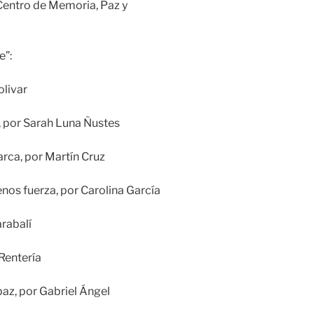
 Centro de Memoria, Paz y
e”:
olivar
, por Sarah Luna Ñustes
harca, por Martín Cruz
enos fuerza, por Carolina García
arabalí
 Rentería
paz, por Gabriel Ángel