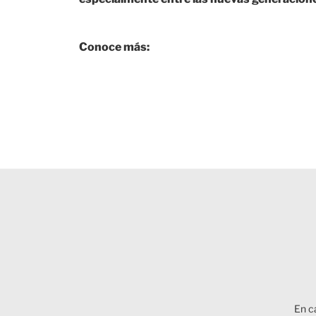
Conoce más:
En c