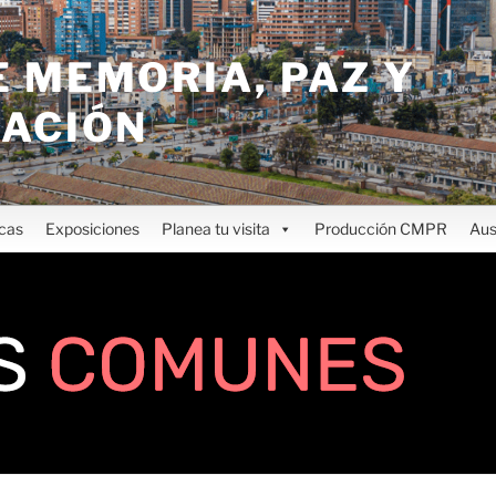
 MEMORIA, PAZ Y
IACIÓN
icas
Exposiciones
Planea tu visita
Producción CMPR
Aus