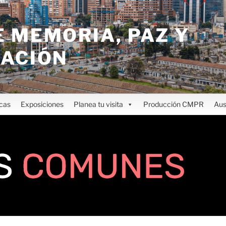
 MEMORIA, PAZ Y
IACIÓN
icas
Exposiciones
Planea tu visita
Producción CMPR
Aus