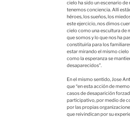
cielo ha sido un escenario d
tenemos conciencia. Allí est
héroes, los sueños, los mie
este ejercicio, nos dimos cue
cielo como una escultura de m
que somos y lo que nos ha pa
constituiría para los familiar
estar mirando el mismo cielo
como la esperanza se mantiene
desaparecidos”.
En el mismo sentido, Jose An
que “en esta acción de memor
casos de desaparición forzada
participativo, por medio de 
por las propias organizacion
que reivindican por su experie